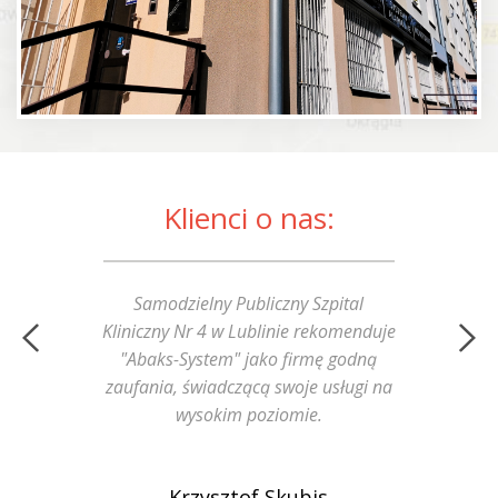
Klienci o nas:
Samodzielny Publiczny Szpital
Kliniczny Nr 4 w Lublinie rekomenduje
"Abaks-System" jako firmę godną
zaufania, świadczącą swoje usługi na
wysokim poziomie.
Krzysztof Skubis