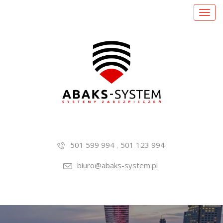
Toggl
navig
501 599 994
,
501 123 994
biuro@abaks-system.pl