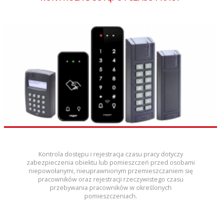
Kontrola dostępu i rejestracja czasu pracy dotyczy
zabezpieczenia obiektu lub pomieszczeń przed osobami
niepowołanymi, nieuprawnionym przemieszczaniem się
pracowników oraz rejestracji rzeczywistego czasu
przebywania pracowników w określonych
pomieszczeniach.