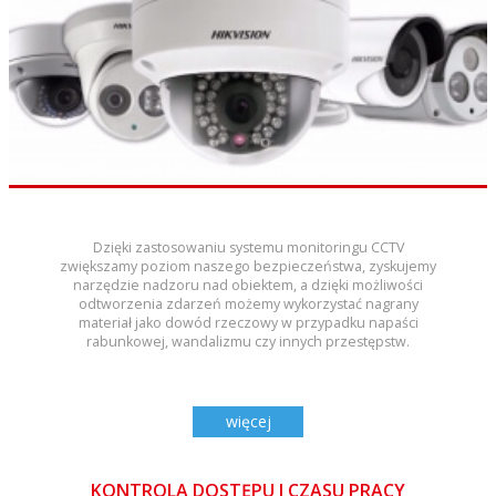
Dzięki zastosowaniu systemu monitoringu CCTV
zwiększamy poziom naszego bezpieczeństwa, zyskujemy
narzędzie nadzoru nad obiektem, a dzięki możliwości
odtworzenia zdarzeń możemy wykorzystać nagrany
materiał jako dowód rzeczowy w przypadku napaści
rabunkowej, wandalizmu czy innych przestępstw.
więcej
KONTROLA DOSTĘPU I CZASU PRACY