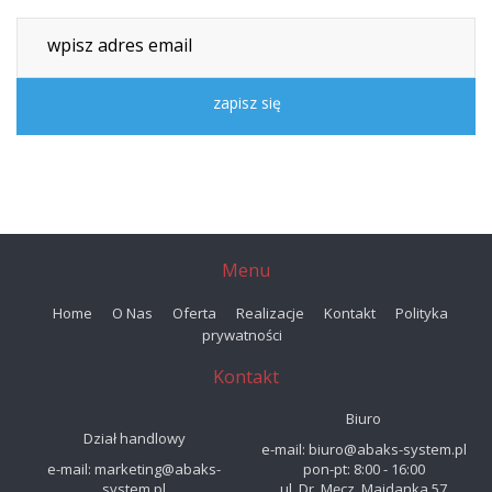
Menu
Home
O Nas
Oferta
Realizacje
Kontakt
Polityka
prywatności
Kontakt
Biuro
Dział handlowy
e-mail: biuro@abaks-system.pl
e-mail: marketing@abaks-
pon-pt: 8:00 - 16:00
system.pl
ul. Dr. Męcz. Majdanka 57