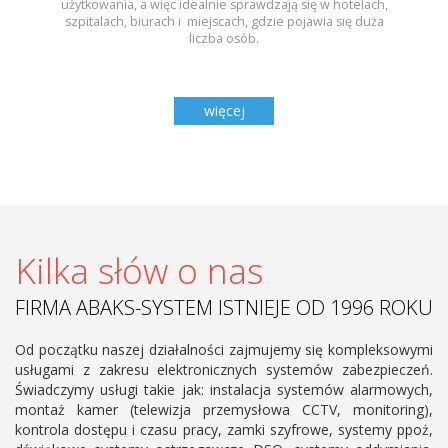
użytkowania, a więc idealnie sprawdzają się w hotelach,
szpitalach, biurach i miejscach, gdzie pojawia się duża
liczba osób.
więcej
Kilka słów o nas
FIRMA ABAKS-SYSTEM ISTNIEJE OD 1996 ROKU
Od początku naszej działalności zajmujemy się kompleksowymi
usługami z zakresu elektronicznych systemów zabezpieczeń.
Świadczymy usługi takie jak: instalacja systemów alarmowych,
montaż kamer (telewizja przemysłowa CCTV, monitoring),
kontrola dostępu i czasu pracy, zamki szyfrowe, systemy ppoż,