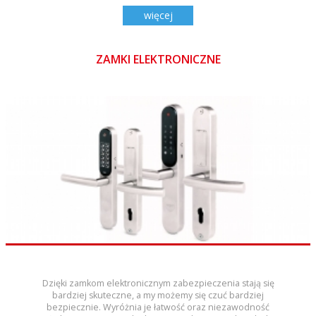
więcej
ZAMKI ELEKTRONICZNE
Dzięki zamkom elektronicznym zabezpieczenia stają się
bardziej skuteczne, a my możemy się czuć bardziej
bezpiecznie. Wyróżnia je łatwość oraz niezawodność